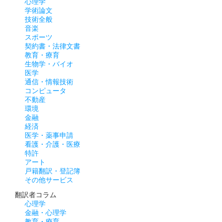
心理学
学術論文
技術全般
音楽
スポーツ
契約書・法律文書
教育・療育
生物学・バイオ
医学
通信・情報技術
コンピュータ
不動産
環境
金融
経済
医学・薬事申請
看護・介護・医療
特許
アート
戸籍翻訳・登記簿
その他サービス
翻訳者コラム
心理学
金融・心理学
教育・療育