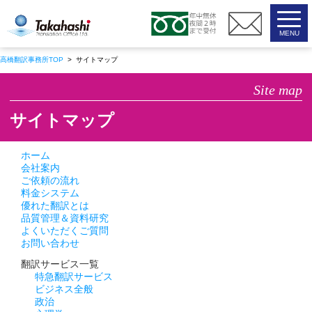
高橋翻訳事務所
高橋翻訳事務所TOP
> サイトマップ
Site map
サイトマップ
ホーム
会社案内
ご依頼の流れ
料金システム
優れた翻訳とは
品質管理＆資料研究
よくいただくご質問
お問い合わせ
翻訳サービス一覧
特急翻訳サービス
ビジネス全般
政治