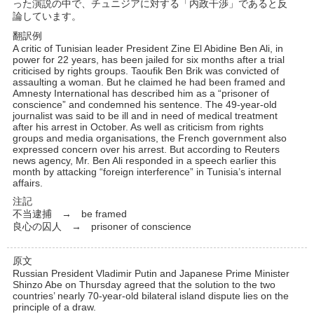
った演説の中で、チュニジアに対する「内政干渉」であると反
論しています。
翻訳例
A critic of Tunisian leader President Zine El Abidine Ben Ali, in
power for 22 years, has been jailed for six months after a trial
criticised by rights groups. Taoufik Ben Brik was convicted of
assaulting a woman. But he claimed he had been framed and
Amnesty International has described him as a “prisoner of
conscience” and condemned his sentence. The 49-year-old
journalist was said to be ill and in need of medical treatment
after his arrest in October. As well as criticism from rights
groups and media organisations, the French government also
expressed concern over his arrest. But according to Reuters
news agency, Mr. Ben Ali responded in a speech earlier this
month by attacking “foreign interference” in Tunisia’s internal
affairs.
注記
不当逮捕 → be framed
良心の囚人 → prisoner of conscience
原文
Russian President Vladimir Putin and Japanese Prime Minister
Shinzo Abe on Thursday agreed that the solution to the two
countries’ nearly 70-year-old bilateral island dispute lies on the
principle of a draw.