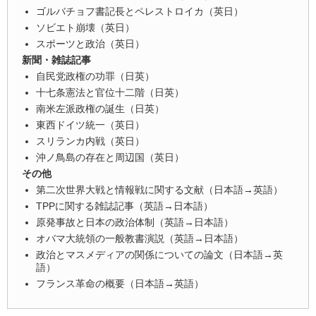
ゴルバチョフ書記長とペレストロイカ（英日）
ソビエト崩壊（英日）
スポーツと政治（英日）
新聞・雑誌記事
自民党政権の功罪（日英）
十七条憲法と官位十二階（日英）
南米左派政権の誕生（日英）
東西ドイツ統一（英日）
スリランカ内戦（英日）
沖ノ鳥島の存在と周辺国（英日）
その他
第二次世界大戦と情報戦に関する文献（日本語→英語）
TPPに関する雑誌記事（英語→日本語）
原発事故と日本の政治体制（英語→日本語）
オバマ大統領の一般教書演説（英語→日本語）
政治とマスメディアの関係についての論文（日本語→英
語）
フランス革命の概要（日本語→英語）