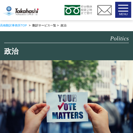
高橋翻訳事務所
高橋翻訳事務所TOP
> 翻訳サービス一覧 > 政治
Politics
政治