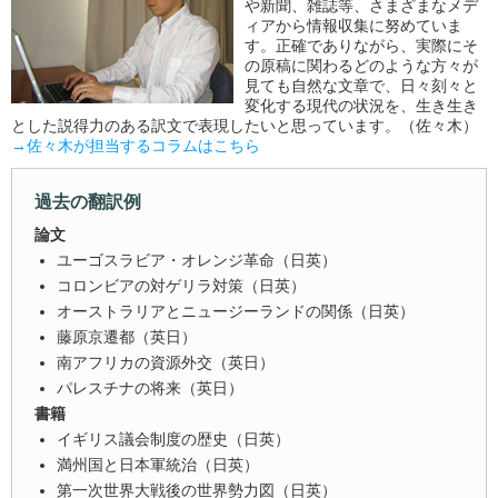
や新聞、雑誌等、さまざまなメデ
ィアから情報収集に努めていま
す。正確でありながら、実際にそ
の原稿に関わるどのような方々が
見ても自然な文章で、日々刻々と
変化する現代の状況を、生き生き
とした説得力のある訳文で表現したいと思っています。（佐々木）
→佐々木が担当するコラムはこちら
過去の翻訳例
論文
ユーゴスラビア・オレンジ革命（日英）
コロンビアの対ゲリラ対策（日英）
オーストラリアとニュージーランドの関係（日英）
藤原京遷都（英日）
南アフリカの資源外交（英日）
パレスチナの将来（英日）
書籍
イギリス議会制度の歴史（日英）
満州国と日本軍統治（日英）
第一次世界大戦後の世界勢力図（日英）