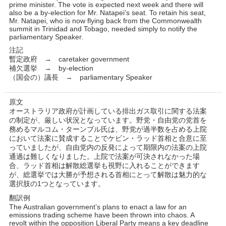
prime minister. The vote is expected next week and there will
also be a by-election for Mr. Natapei’s seat. To retain his seat,
Mr. Natapei, who is now flying back from the Commonwealth
summit in Trinidad and Tobago, needed simply to notify the
parliamentary Speaker.
注記
暫定政府 → caretaker government
補欠選挙 → by-election
（国会の）議長 → parliamentary Speaker
原文
オーストラリア政府が計画している排出ガス取引に関する法案
の制定が、厳しい状況となっています。野党・自由党の党首を
務めるマルコム・ターンブル氏は、野党が過半数を占める上院
において法案に賛成することでケビン・ラッド首相と合意に至
っていましたが、自由党内の反発によって期限内の法案の上院
通過は難しくなりました。上院で法案が可決されなかった場
合、ラッド首相は解散総選挙も視野に入れることができます
が、総選挙では大勝が予想される首相にとって解散は魅力的な
選択肢の1つとなっています。
翻訳例
The Australian government’s plans to enact a law for an
emissions trading scheme have been thrown into chaos. A
revolt within the opposition Liberal Party means a key deadline