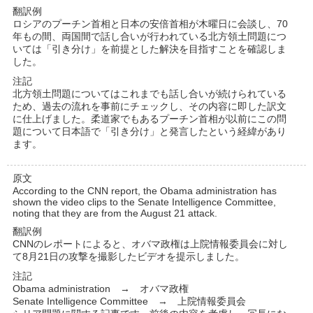
翻訳例
ロシアのプーチン首相と日本の安倍首相が木曜日に会談し、70
年もの間、両国間で話し合いが行われている北方領土問題につ
いては「引き分け」を前提とした解決を目指すことを確認しま
した。
注記
北方領土問題についてはこれまでも話し合いが続けられている
ため、過去の流れを事前にチェックし、その内容に即した訳文
に仕上げました。柔道家でもあるプーチン首相が以前にこの問
題について日本語で「引き分け」と発言したという経緯があり
ます。
原文
According to the CNN report, the Obama administration has
shown the video clips to the Senate Intelligence Committee,
noting that they are from the August 21 attack.
翻訳例
CNNのレポートによると、オバマ政権は上院情報委員会に対し
て8月21日の攻撃を撮影したビデオを提示しました。
注記
Obama administration → オバマ政権
Senate Intelligence Committee → 上院情報委員会