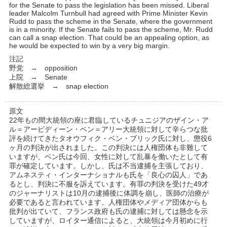
for the Senate to pass the legislation has been missed. Liberal
leader Malcolm Turnbull had agreed with Prime Minister Kevin
Rudd to pass the scheme in the Senate, where the government
is in a minority. If the Senate fails to pass the scheme, Mr. Rudd
can call a snap election. That could be an appealing option, as
he would be expected to win by a very big margin.
注記
野党 → opposition
上院 → Senate
解散総選挙 → snap election
原文
22年もの間大統領の座に君臨しているチュニジアのザイン・ア
ル＝アービディーン・ベン＝アリー大統領に対して辛らつな批
評を続けてきたタオウフィク・ベン・ブリック氏に対し、懲役6
ヶ月の判決が出されました。この判決には人権団体も非難して
いますが、ベン氏は今回、女性に対して乱暴を働いたとして有
罪が確定しています。しかし、氏は不当逮捕を主張しており、
アムネスティ・インターナショナルも氏を「良心の囚人」であ
るとし、判決に不服を訴えています。有罪の判決を受けた49才
のジャーナリストは10月の逮捕後に体調を崩し、医師の治療が
必要であると言われています。人権団体やメディア団体からも
批判が出ていて、フランス政府も氏の逮捕に対しては懸念を示
していますが、ロイター通信によると、大統領は今月初めに行