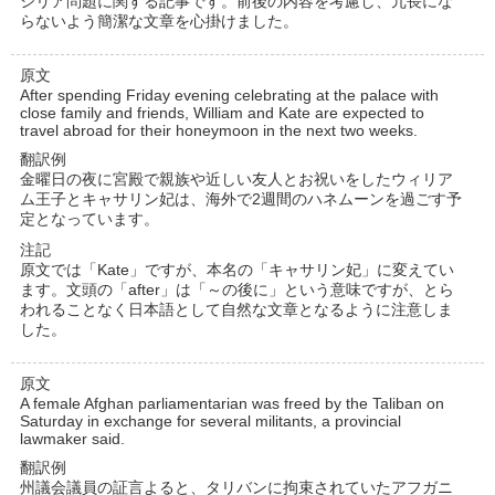
シリア問題に関する記事です。前後の内容を考慮し、冗長にな
らないよう簡潔な文章を心掛けました。
原文
After spending Friday evening celebrating at the palace with
close family and friends, William and Kate are expected to
travel abroad for their honeymoon in the next two weeks.
翻訳例
金曜日の夜に宮殿で親族や近しい友人とお祝いをしたウィリア
ム王子とキャサリン妃は、海外で2週間のハネムーンを過ごす予
定となっています。
注記
原文では「Kate」ですが、本名の「キャサリン妃」に変えてい
ます。文頭の「after」は「～の後に」という意味ですが、とら
われることなく日本語として自然な文章となるように注意しま
した。
原文
A female Afghan parliamentarian was freed by the Taliban on
Saturday in exchange for several militants, a provincial
lawmaker said.
翻訳例
州議会議員の証言よると、タリバンに拘束されていたアフガニ