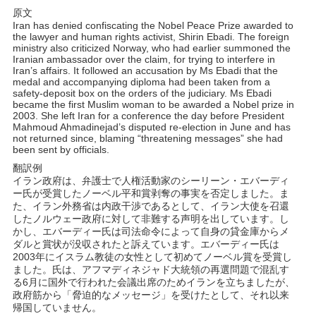
原文
Iran has denied confiscating the Nobel Peace Prize awarded to
the lawyer and human rights activist, Shirin Ebadi. The foreign
ministry also criticized Norway, who had earlier summoned the
Iranian ambassador over the claim, for trying to interfere in
Iran’s affairs. It followed an accusation by Ms Ebadi that the
medal and accompanying diploma had been taken from a
safety-deposit box on the orders of the judiciary. Ms Ebadi
became the first Muslim woman to be awarded a Nobel prize in
2003. She left Iran for a conference the day before President
Mahmoud Ahmadinejad’s disputed re-election in June and has
not returned since, blaming “threatening messages” she had
been sent by officials.
翻訳例
イラン政府は、弁護士で人権活動家のシーリーン・エバーディ
ー氏が受賞したノーベル平和賞剥奪の事実を否定しました。ま
た、イラン外務省は内政干渉であるとして、イラン大使を召還
したノルウェー政府に対して非難する声明を出しています。し
かし、エバーディー氏は司法命令によって自身の貸金庫からメ
ダルと賞状が没収されたと訴えています。エバーディー氏は
2003年にイスラム教徒の女性として初めてノーベル賞を受賞し
ました。氏は、アフマディネジャド大統領の再選問題で混乱す
る6月に国外で行われた会議出席のためイランを立ちましたが、
政府筋から「脅迫的なメッセージ」を受けたとして、それ以来
帰国していません。