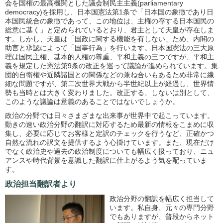
会を国権の最高機関とした議会制民主主義(parliamentary
democracy)を採用し、日本国憲法第1条で「日本国の象徴であり日
本国民統合の象徴であって、この地位は、主権の存する日本国民の
総意に基く」と定められているとおり、君主として天皇が存在しま
す。しかし、天皇は「国政に関する機能を有しない」ため、内閣の
助言と承認によって「国事行為」を行います。日本国憲法の三大原
理は国民主権、基本的人権の尊重、平和主義の三つですが、平和主
義を規定した憲法第9条の改正を巡って議論が進められています。集
団的自衛権や近隣諸国との関係などの兼ね合いもあるため非常に繊
細な問題ですが、第二次世界大戦から半世紀以上が経過し、世界情
勢も当時とは大きく変わりました。改正する、しないは別として、
このような議論は意義のあることではないでしょうか。
政治の分野では日々さまざまな出来事が世界中で起こっています。
動きの速い政治分野の翻訳に対応するため最新の情報をこまめに収
集し、必要に応じてお客様と定訳のチェックを行うなど、正確かつ
自然な流れの訳文を提供するよう心掛けています。また、現在だけ
でなく政治史や過去の政治制度についても幅広く扱っており、ニュ
アンスや時代背景を意識した翻訳に仕上がるよう気を配っていま
す。
政治担当翻訳者より
政治分野の翻訳を幅広く担当して
います。私自身、元々の専門分野
でもありますが、普段からネット