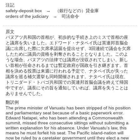
注記
safety-deposit box → （銀行などの）貸金庫
orders of the judiciary → 司法命令
原文
バヌアツ共和国の首相が、初歩的な手続き上のミスで首相の座
と議席を失いました。エドワード・ナタペイ氏は英連邦首脳会
議に出席した際に欠席承認届を提出せず、3回連続で議会を欠席
したために議員の資格を剥奪されることとなりました。このよ
うな場合、バヌアツの法律では議席が没収されてしまい、新し
い首相が任命されるまでは暫定政府が国政を引き継ぎます。首
相を決める投票は来週に行われる予定で、ナタペイ氏が失った
議席を巡る補欠選挙も同時開催されます。ナタペイ氏は現在、
トリニダード・トバゴ共和国での英連邦首脳会議を終えて帰国
中ですが、議長にその旨を通知していれば、議席を失うことは
ありませんでした。
翻訳例
The prime minister of Vanuatu has been stripped of his position
and parliamentary seat because of a basic paperwork error.
Edward Natapei, who has been attending a Commonwealth
summit, missed three consecutive sittings without submitting a
written explanation for his absence. Under Vanuatu’s law, this
means he must forfeit his seat. The Pacific island-nation will
now be ruled by a caretaker government until they elect a new