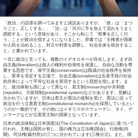
「政治」の語源を調べてみますと諸説ありますが、「政」は「まつ
りごと。正しくする」、「治」は「河川に手を加えて流れをうまく
調節する」という意味があり、そこから転じて「祭事を正しく行
う」ことが政治を指すようになりました。辞書では「主権者が国家
や人民を治めること。対立や利害を調整し、社会全体を統合するこ
と」と書かれています。
一言に政治と言っても、複数のイデオロギーが存在します。まず自
由主義(liberalism)は個人の権利や自発性を保護し、自由な活動を尊
重する思想です。保守主義(conservatism)は既成の社会秩序を保持
し、変革を否定する立場で、社会主義(socialism)は生産手段の社会
的共有によって平等な社会を実現するという思想を指します。ま
た、政治体制も国によって異なり、君主制(monarchy)や共和政
(republic)、大統領制(presidential system)などがあります。見解は
分かれていますが、日本は君主が憲法の規制を受け、憲法に従って
政治を行う立憲君主制(constitutional monarchy)を採用しているとい
うのが一般的です。その他にはイギリスやスウェーデン、タイ、デ
ンマークなどが立憲君主制の国家となっています。
日本の政治体制は日本国憲法(The Constitution of Japan)に基づいて
行われ、主権は国民が有し、国の権力は立法権(国会)、行政権(内
閣)、司法権(裁判所)の三つに分かれています(三権分立)。また、国