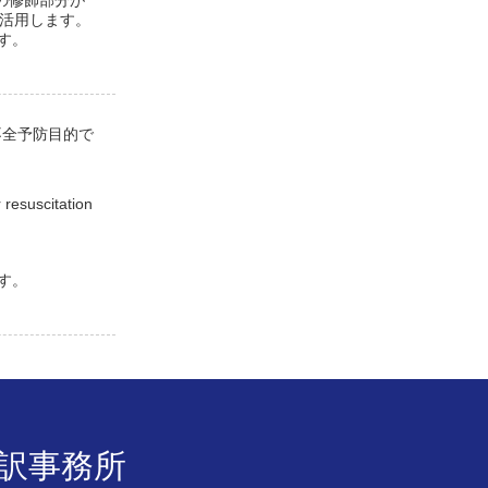
を活用します。
す。
不全予防目的で
 resuscitation
す。
訳事務所