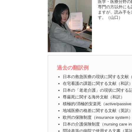
医学・医療分野の
専門の方以外にも
ますが、読み手を
す。（山口）
過去の翻訳例
日本の救急医療の現状に関する文献
在宅看護の課題に関する文献（和訳
日本の「老老介護」の現状に関する
尊厳死に関する海外文献（和訳）
積極的/消極的安楽死（active/pass
地域医療の格差に関する文献（英訳
欧州の保険制度（insurance sys
日本の介護保険制度（nursing care i
問診表等の病院で使用する文書（英