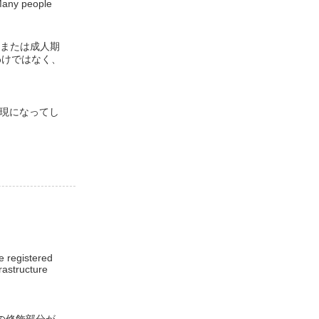
 Many people
期または成人期
わけではなく、
な表現になってし
e registered
rastructure
m」の修飾部分が