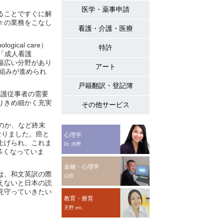
医学・薬事申請
ることですぐに解
々の業務をこなし
看護・介護・医療
cal care）
特許
、「成人看護
幅広い分野があり
アート
り組みが進められ
戸籍翻訳・登記簿
の中で、介護従事者の需要
りきめ細かく充実
その他サービス
望むのか、など終末
会になりました。癌と
心理学
上げられ、これま
Dr. 内野
会も多くなっていま
金融・心理学
は、和文英訳の際
山田
えないと日本の読
見守っていきたい
教育・療育
天野 etc.