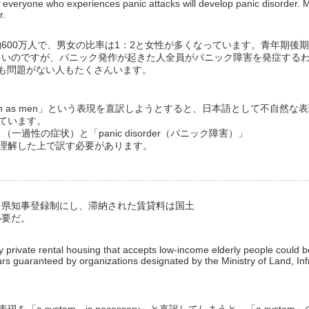
t everyone who experiences panic attacks will develop panic disorder.
r.
600万人で、男女の比率は1：2と女性が多くなっています。青年期後
多いのですが、パニック発作が起きた人全員がパニック障害を発症する
も問題がない人もたくさんいます。
 in women as men」という表現を直訳しようとすると、日本語として不自然
ています。
）」（一過性の症状）と「panic disorder（パニック障害）」
理解した上で訳す必要があります。
を県知事登録制にし、滞納された賃貸料は国土
必要だ。
 private rental housing that accepts low-income elderly people could b
ears guaranteed by organizations designated by the Ministry of Land, Inf
a system…is necessary」と直訳してしまうと、「a syste