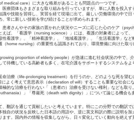
of medical care）に大きな格差があることも問題点の一つです。
、医療団体もさまざまな取り組みを行っていますが、単に人数を投入す
知識や技能を習得し、実習を経て現場に出て、厳しい労働環境の中で日
め、常に新しい技術を学び続けることが求められます。
さんやその家族の置かれた状況やニーズに応じた心のケア（psychologi
、「看護学（nursing science）」には、看護の対象者によって
母性看護学」、「精神看護学」、「地域看護学」、「生活看護学」など
home nursing）の重要性も認識されており、環境整備に向けた取
 a growing proportion of elderly people）が急速に進む社会状況
して待機している高齢者も多く、在宅介護をサポートするシステムをよ
life-prolonging treatment）を行うのか、どのような死を
が事前によく考えて意思表示（declaration of will）することも重要な社
積極的な治療を行わない「（患者の）治療を受けない権利」なども取り
nasia）」「尊厳死（death with dignity）」について論じる機
て、翻訳を通じて貢献したいと考えています。特にこの分野での翻訳で
本独自の状況を反映した日本語の用語や、逆に英文和訳の際に説明を加
ります。国内外の情報を収集しながら、日々変化していく動向を絶えず