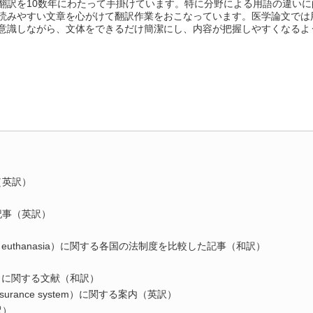
翻訳を10数年にわたって手掛けています。特に分野による用語の違いに
読みやすい文章を心がけて翻訳作業をおこなっています。医学論文では
意識しながら、文体をできるだけ簡潔にし、内容が把握しやすくなるよ
（英訳）
）
記事（英訳）
ive euthanasia）に関する各国の法制度を比較した記事（和訳）
）
tem）に関する文献（和訳）
nsurance system）に関する案内（英訳）
訳）