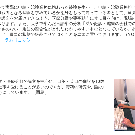
ーで実際に申請・治験業務に携わった経験を生かし、申請・治験業務担
即戦力となる翻訳を求めているかを身をもって知っている者として、当
い訳文をお届けできるよう、医療分野や薬事動向に常に目を向け、現場
おります。また、大学で学んだ言語学の分析手法や翻訳・編集の会社で
昧さのない、用語の整合性がとれたわかりやすいものとなっているか、
い、最善の状態で納品させて頂くことを念頭に置いております。（Y.O
するコラムはこちら
学・医療分野の論文を中心に、日英・英日の翻訳を10数
仕事を受けることが多いのですが、資料の研究や用語の
うにしています。（西島）