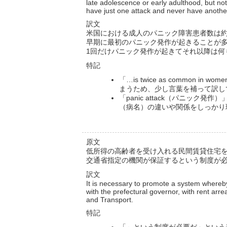
late adolescence or early adulthood, but no
have just one attack and never have anothe
訳文
米国における成人のパニック障害患者数は約
早期に最初のパニック発作が起きることが
1回だけパニック発作が起きてそれ以降は何
特記
「…is twice as common
まうため、少し言葉を補って訳し
「panic attack（パニック発作
（病名）の違いや関係をしっかり
原文
低所得の高齢者を受け入れる民間賃貸住宅
交通省指定の機関が保証するという制度が
訳文
It is necessary to promote a system whereby
with the prefectural governor, with rent arr
and Transport.
特記
「～という制度が必要だ」という表現を「