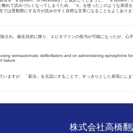
ary」と離れて読みづらくなってしまうため、「it」を使ったこのような表現
文では受動態にする方が読みやすく自然な文章になることもよくありま
解除され、蘇生目的に限り、エピネフリンの投与が可能になったが、心
using semiautomatic defibrillators and on administering epinephrine for
 failure.
ていますが、「新法」を主語にすることで、すっきりとした表現にしま
株式会社高橋翻