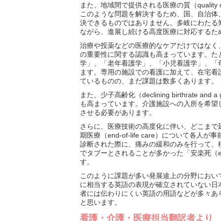
また、地域間で提供される医療の質（quality 
このような問題を解決するため、国、自治体
決できるものではありません。多岐にわたる
ながら、進展し続ける高度医療に対応するた
治療や投薬などの医療的なケアだけではなく、患者
の重要性に関する認識も高まっています。たとえば
学」、「老年看護学」、「小児看護学」、「
ます。専用の施設での看護に加えて、在宅看護（
ているものの、まだ課題は数多くあります。
また、少子高齢化（declining birthrate and
も高まっています。介護施設への入所を希望
させる必要があります。
さらに、医療技術の高度化に伴い、どこまで延命治療（
期医療（end-of-life care）について各人
診断された際に、痛みの緩和のみを行って、
でタブーとされることが多かった「安楽死（eutha
す。
このように課題が多い発展途上の分野におい
に相当する英語の表現が確立されていない日
者には伝わりにくい英語の用語などが多々あ
と思います。
看護・介護・医療担当翻訳者より