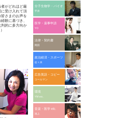
当者がどれほど厳
分子生物学・バイオ
局に受け入れて頂
平井
の皆さまのお声を
の経験に基づき、
医学・薬事申請
批判的に多方向か
YO
.）
法律・契約書
岡田
政治経済・スポーツ
佐々木
広告英語・コピー
コールマン
環境
YM etc.
音楽・医学 etc.
池上