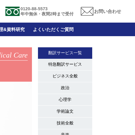
0120-88-5573
お問い合わせ
年中無休・夜間2時まで受付
理&資料研究
よくいただくご質問
翻訳サービス一覧
ical Care
特急翻訳サービス
ビジネス全般
政治
心理学
学術論文
技術全般
音楽