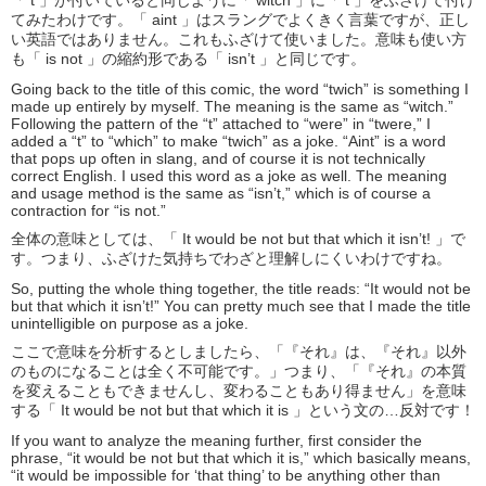
「 t 」が付いていると同じように「 witch 」に「 t 」をふざけて付け
てみたわけです。「 aint 」はスラングでよくきく言葉ですが、正し
い英語ではありません。これもふざけて使いました。意味も使い方
も「 is not 」の縮約形である「 isn’t 」と同じです。
Going back to the title of this comic, the word “twich” is something I
made up entirely by myself. The meaning is the same as “witch.”
Following the pattern of the “t” attached to “were” in “twere,” I
added a “t” to “which” to make “twich” as a joke. “Aint” is a word
that pops up often in slang, and of course it is not technically
correct English. I used this word as a joke as well. The meaning
and usage method is the same as “isn’t,” which is of course a
contraction for “is not.”
全体の意味としては、「 It would be not but that which it isn’t! 」で
す。つまり、ふざけた気持ちでわざと理解しにくいわけですね。
So, putting the whole thing together, the title reads: “It would not be
but that which it isn’t!” You can pretty much see that I made the title
unintelligible on purpose as a joke.
ここで意味を分析するとしましたら、「『それ』は、『それ』以外
のものになることは全く不可能です。」つまり、「『それ』の本質
を変えることもできませんし、変わることもあり得ません」を意味
する「 It would be not but that which it is 」という文の…反対です！
If you want to analyze the meaning further, first consider the
phrase, “it would be not but that which it is,” which basically means,
“it would be impossible for ‘that thing’ to be anything other than