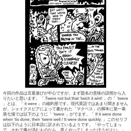
今回の作品は言葉遊びが中心ですが、まず題名の意味の説明から入
りたいと思います。「 Twere not but that ‘twich it aint! 」の「 ‘twere
」とは、「 it were 」の縮約形です。現代英語ではあまり聞きません
が、シェイクスピアによって書かれた「マクベス」の脚本に第一幕
第七場では以下のように「 ‘twere 」がでます。「 If it were done
when ‘tis done, then ‘twere well / It were done quickly. 」このセリフ
は以下のように日本語に訳されているようです。「やってしまっ
て、それで事が済むものなら、早くやってしまったほうがよい。」