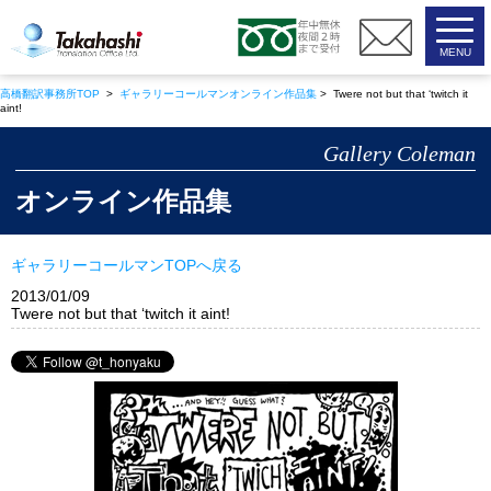
高橋翻訳事務所
高橋翻訳事務所TOP
>
ギャラリーコールマンオンライン作品集
> Twere not but that ‘twitch it
aint!
Gallery Coleman
オンライン作品集
ギャラリーコールマンTOPへ戻る
2013/01/09
Twere not but that ‘twitch it aint!