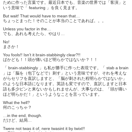
ために作った言葉です。最近日本でも、音楽の世界では「客演」と
いう意味で「 featuring 」を良く見ます。
But wait! That would have to mean that…
ちょっとまった！そのことが本当のことであれば。。。
Unless you factor in the…
でも、あれも考えたら、やはり…
No!
まさか！
You fools!! Isn’t it brain-stabbingly clear?!!
ばかども！！頭が痛いほど明らかではないか？！！
「 brain-stabbingly 」も私が勝手に作った表現です。「 stab a brain
」は「脳を（包丁などで）刺す」という意味ですが、それを考えな
がらセリフを直訳しますと、「脳が刺された程明らかではないか」
のような日本語になります。英語も変ですので、直訳しますと日本
語も多少ピンと来ないかもしれませんが、大事なのは、「頭が痛い
ほど明らかだ！」というようなことを言っています。
What the hell?
何のこっちゃ？
…in the end, though.
だけど、結局…
Twere not twas it of, nere twasint it by twixt!!