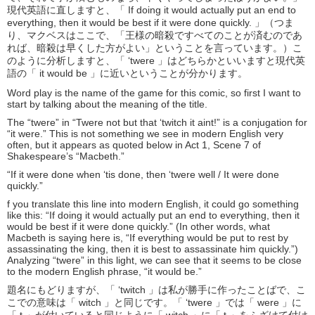
現代英語に直しますと、「 If doing it would actually put an end to
everything, then it would be best if it were done quickly. 」（つま
り、マクベスはここで、「王様の暗殺ですべてのことが済むのであ
れば、暗殺は早くした方がよい」ということを言っています。）こ
のように分析しますと、「 ‘twere 」はどちらかといいますと現代英
語の「 it would be 」に近いということが分かります。
Word play is the name of the game for this comic, so first I want to
start by talking about the meaning of the title.
The “twere” in “Twere not but that ‘twitch it aint!” is a conjugation for
“it were.” This is not something we see in modern English very
often, but it appears as quoted below in Act 1, Scene 7 of
Shakespeare’s “Macbeth.”
“If it were done when ‘tis done, then ‘twere well / It were done
quickly.”
f you translate this line into modern English, it could go something
like this: “If doing it would actually put an end to everything, then it
would be best if it were done quickly.” (In other words, what
Macbeth is saying here is, “If everything would be put to rest by
assassinating the king, then it is best to assassinate him quickly.”)
Analyzing “twere” in this light, we can see that it seems to be close
to the modern English phrase, “it would be.”
題名にもどりますが、「 ‘twitch 」は私が勝手に作ったことばで、こ
こでの意味は「 witch 」と同じです。「 ‘twere 」では「 were 」に