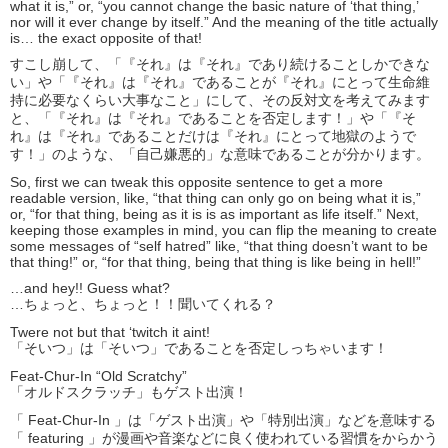
what it is,” or, “you cannot change the basic nature of ‘that thing,’
nor will it ever change by itself.” And the meaning of the title actually
is… the exact opposite of that!
すこし崩して、「『それ』は『それ』であり続けることしかできな
い」や「『それ』は『それ』であることが『それ』にとって生命維
持に必要なくらい大事なこと」にして、その反対文を考えてみます
と、「『それ』は『それ』であることを否定します！」や「『そ
れ』は『それ』であることだけは『それ』にとって地獄のようで
す！」のような、「自己嫌悪的」な意味であることが分かります。
So, first we can tweak this opposite sentence to get a more
readable version, like, “that thing can only go on being what it is,”
or, “for that thing, being as it is is as important as life itself.” Next,
keeping those examples in mind, you can flip the meaning to create
some messages of “self hatred” like, “that thing doesn’t want to be
that thing!” or, “for that thing, being that thing is like being in hell!”
…and hey!! Guess what?
…ちょっと、ちょっと！！聞いてくれる？
Twere not but that ‘twitch it aint!
「そいつ」は「そいつ」であることを否定しっちゃいます！
Feat-Chur-In “Old Scratchy”
「オルドスクラッチ」もゲスト出演！
「 Feat-Chur-In 」は「ゲスト出演」や「特別出演」などを意味する
「 featuring 」が漫画や音楽などに良く使われている習慣をからかう