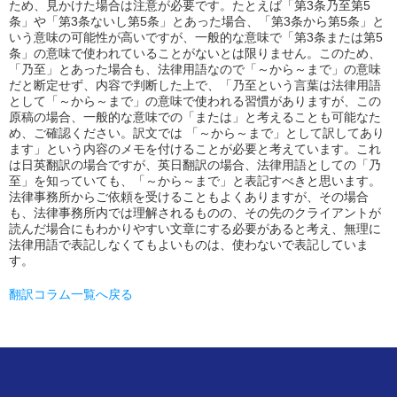
ため、見かけた場合は注意が必要です。たとえば「第3条乃至第5
条」や「第3条ないし第5条」とあった場合、「第3条から第5条」と
いう意味の可能性が高いですが、一般的な意味で「第3条または第5
条」の意味で使われていることがないとは限りません。このため、
「乃至」とあった場合も、法律用語なので「～から～まで」の意味
だと断定せず、内容で判断した上で、「乃至という言葉は法律用語
として「～から～まで」の意味で使われる習慣がありますが、この
原稿の場合、一般的な意味での「または」と考えることも可能なた
め、ご確認ください。訳文では 「～から～まで」として訳してあり
ます」という内容のメモを付けることが必要と考えています。これ
は日英翻訳の場合ですが、英日翻訳の場合、法律用語としての「乃
至」を知っていても、「～から～まで」と表記すべきと思います。
法律事務所からご依頼を受けることもよくありますが、その場合
も、法律事務所内では理解されるものの、その先のクライアントが
読んだ場合にもわかりやすい文章にする必要があると考え、無理に
法律用語で表記しなくてもよいものは、使わないで表記していま
す。