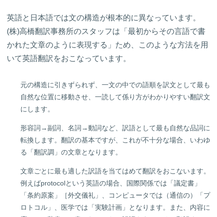
英語と日本語では文の構造が根本的に異なっています。
(株)高橋翻訳事務所のスタッフは「最初からその言語で書
かれた文章のように表現する」ため、このような方法を用
いて英語翻訳をおこなっています。
元の構造に引きずられず、一文の中での語順を訳文として最も
自然な位置に移動させ、一読して係り方がわかりやすい翻訳文
にします。
形容詞→副詞、名詞→動詞など、訳語として最も自然な品詞に
転換します。翻訳の基本ですが、これが不十分な場合、いわゆ
る「翻訳調」の文章となります。
文章ごとに最も適した訳語を当てはめて翻訳をおこないます。
例えばprotocolという英語の場合、国際関係では「議定書」
「条約原案」［外交儀礼」、コンピュータでは（通信の）「プ
ロトコル」、医学では「実験計画」となります。また、内容に