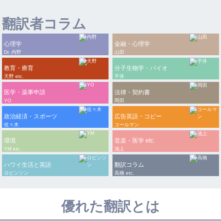
翻訳者コラム
心理学
金融・心理学
Dr. 内野
山田
教育・療育
分子生物学・バイオ
天野 etc.
平井
医学・薬事申請
法律・契約書
YO
岡田
政治経済・スポーツ
広告英語・コピー
佐々木
コールマン
環境
音楽・医学 etc.
YM etc.
池上
ハワイ生活と英語
翻訳コラム
ロビンソン
高橋 etc.
優れた翻訳とは