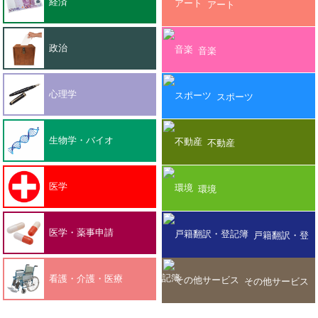
経済
アート
政治
音楽
心理学
スポーツ
生物学・バイオ
不動産
医学
環境
医学・薬事申請
戸籍翻訳・登
記簿
看護・介護・医療
その他サービス